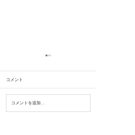
コメント
コメントを追加…
Woodyシリーズ "Dolce"
Woodyシリーズ "
自立式 歯ブラシ「プリモ
kinari素材の
デント」発売
ー発売
お問い合わせ